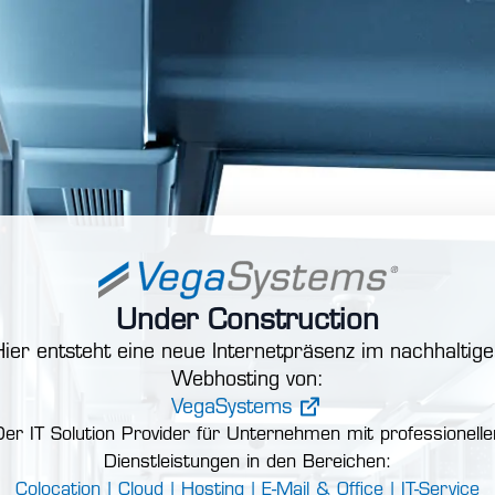
Under Construction
ier entsteht eine neue Internetpräsenz im nachhaltig
Webhosting von:
VegaSystems
Der IT Solution Provider für Unternehmen mit professionelle
Dienstleistungen in den Bereichen:
Colocation |
Cloud |
Hosting |
E-Mail & Office |
IT-Service